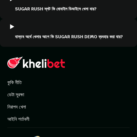
SUGAR RUSH স্লট কি মোবাইল ডিভাইসে খেলা যায়?
বাস্তব অর্থে খেলার আগে কি SUGAR RUSH DEMO ব্যবহার করা যায়?
কুকি নীতি
ডেটা সুরক্ষা
নিরাপদ খেলা
আইনি শর্তাবলী