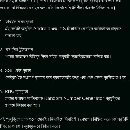
থেকে সহজে চালানো যায়। গেমটি ব্রাউজার ভিত্তিক প্রযুক্তি ব্যবহার করে তৈরি করা
হয়েছে, যা বিভিন্ন মোবাইল অপারেটিং সিস্টেমে স্থিতিশীল গেমপ্লে নিশ্চিত করে।
মোবাইল সামঞ্জস্যতা
এই স্লটটি আধুনিক Android এবং iOS ডিভাইসে মোবাইল ব্রাউজারের মাধ্যমে
চালানো যায়।
রেসপন্সিভ ইন্টারফেস
গেমের ইন্টারফেস বিভিন্ন স্ক্রিন সাইজ অনুযায়ী স্বয়ংক্রিয়ভাবে মানিয়ে যায়।
SSL ডেটা সুরক্ষা
এনক্রিপ্টেড সংযোগ ব্যবহার করে ব্যবহারকারীর তথ্য এবং গেম সেশন সুরক্ষিত রাখা হয়।
RNG ন্যায্যতা
গেমের ফলাফল সার্টিফায়েড Random Number Generator প্রযুক্তির
মাধ্যমে নির্ধারণ করা হয়।
এই প্রযুক্তিগত মানগুলো মোবাইল ডিভাইসে স্থিতিশীল গেমপ্লে নিশ্চিত করে এবং প্রতিটি
স্পিনের ফলাফল ন্যায্যভাবে নির্ধারণ করে।