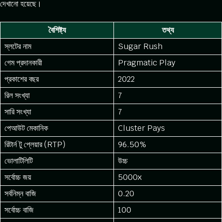
দেখানো হয়েছে।
বৈশিষ্ট্য
তথ্য
স্লটের নাম
Sugar Rush
গেম প্রদানকারী
Pragmatic Play
প্রকাশের বছর
2022
রিল সংখ্যা
7
সারি সংখ্যা
7
পেআউট মেকানিক
Cluster Pays
রিটার্ন টু প্লেয়ার (RTP)
96.50%
ভোলাটিলিটি
উচ্চ
সর্বোচ্চ জয়
5000x
সর্বনিম্ন বাজি
0.20
সর্বোচ্চ বাজি
100