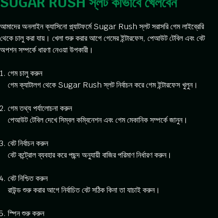
SUGAR RUSH স্লট কীভাবে খেলবেন
আমাদের অনলাইন ক্যাসিনো প্ল্যাটফর্মে Sugar Rush স্লট সরাসরি গেম লাইব্রেরি
থেকে চালু করা যায়। খেলা শুরু করার আগে গেমের ইন্টারফেস, পেআউট টেবিল এবং বেট
অপশন সম্পর্কে ধারণা নেওয়া উপকারী।
গেম চালু করুন
গেম ক্যাটালগ থেকে Sugar Rush স্লট নির্বাচন করে গেম ইন্টারফেস খুলুন।
গেম তথ্য পর্যালোচনা করুন
পেআউট টেবিল দেখে সিম্বল কম্বিনেশন এবং গেম মেকানিক সম্পর্কে জানুন।
বেট নির্বাচন করুন
বেট কন্ট্রোল ব্যবহার করে পছন্দ অনুযায়ী বাজির পরিমাণ নির্ধারণ করুন।
বেট নিশ্চিত করুন
রাউন্ড শুরু করার আগে নির্বাচিত বেট সঠিক কিনা তা যাচাই করুন।
স্পিন শুরু করুন